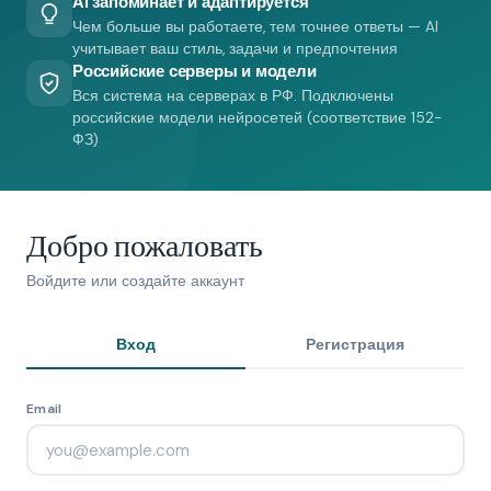
AI запоминает и адаптируется
Чем больше вы работаете, тем точнее ответы — AI
учитывает ваш стиль, задачи и предпочтения
Российские серверы и модели
Вся система на серверах в РФ. Подключены
российские модели нейросетей (соответствие 152-
ФЗ)
Добро пожаловать
Войдите или создайте аккаунт
Вход
Регистрация
Email